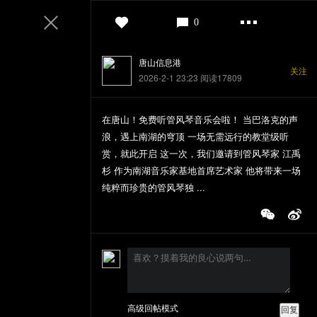
登录
0
唐山信息港
关注
2026-2-1 23:23
阅读17809
在唐山！免费听管风琴音乐会啦！ 当巴洛克的声
浪，遇上南湖的穹顶 一场无需远行的教堂级听
赏，就此开启 这一次，我们邀请到管风琴家 江禹
杉 作为南湖音乐家基地首席艺术家 他将带来一场
纯粹而珍贵的管风琴独 ...
高级回帖模式