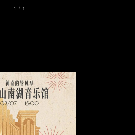
1/1
点评
头条
文旅
更多
©2001-2021 唐山信息港 http://www.tsxxg.com
冀ICP备2026004523号
首页
联系我们
客服微信：14369595
Comsenz Inc.