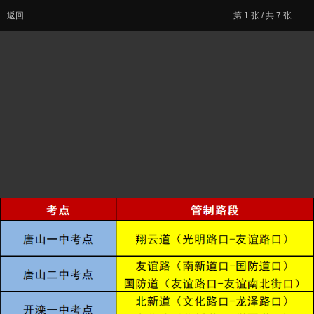
返回
第
1
张 / 共 7 张
12