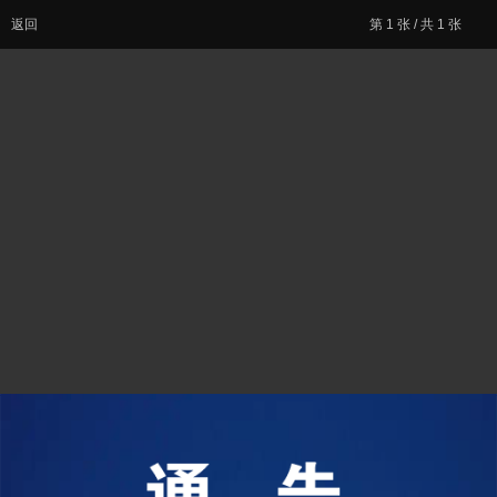
返回
第
1
张 / 共 1 张
12