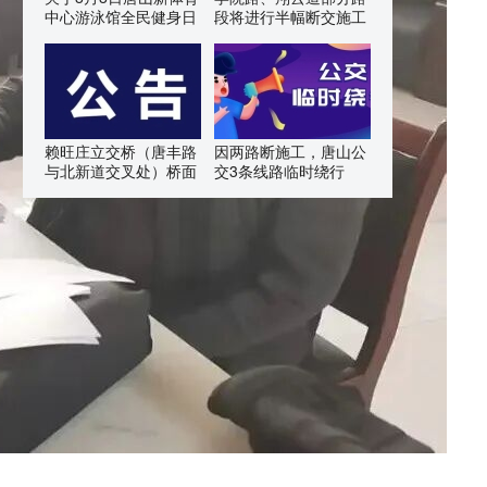
中心游泳馆全民健身日
段将进行半幅断交施工
赖旺庄立交桥（唐丰路
因两路断施工，唐山公
与北新道交叉处）桥面
交3条线路临时绕行