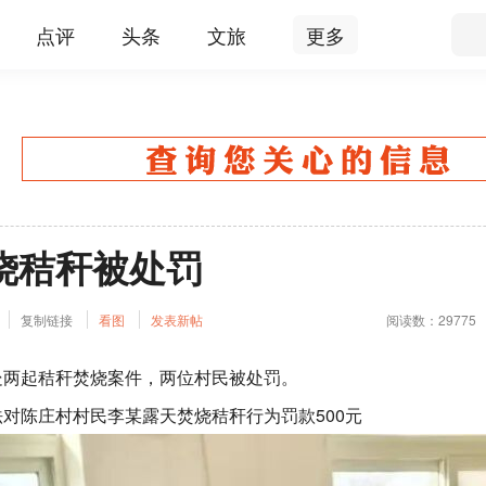
点评
头条
文旅
更多
烧秸秆被处罚
复制链接
看图
发表新帖
阅读数：29775
处两起秸秆焚烧案件，两位村民被处罚。
对陈庄村村民李某露天焚烧秸秆行为罚款500元