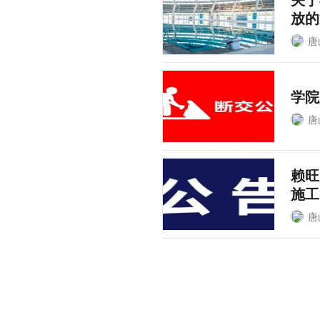
放的
唐
学院
唐
赖旺
施工
唐