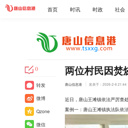
首页
时讯
时政
社会
两位村民因焚
0
转发
唐山信息港
发表于：2026-2-6 21:44
微博
近日，唐山王滩镇依法严厉查
案例一：唐山王滩镇执法队依法
Qzone
微信