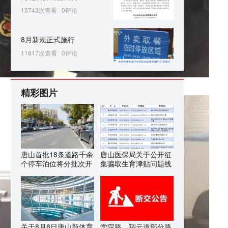
13743次查看
0评论
8月新规正式施行
11817次查看
0评论
精彩图片
唐山首批18条道路千余
唐山医保局关于公开征
个停车泊位将分批次开
集骗取生育津贴问题线
关于8月8日唐山新体育
学院路、翔云道部分路