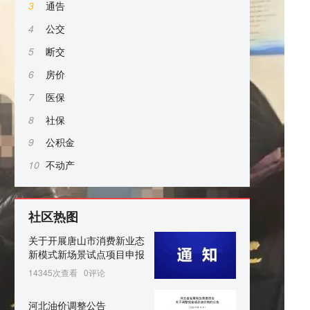
3
通告
4
公交
5
断交
6
房价
7
医保
8
社保
9
公积金
10
不动产
社区热图
关于开展唐山市消费新业态
新模式新场景试点项目申报
14345次查看
0评论
河北油价调整公告