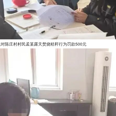
对陈庄村村民孟某露天焚烧秸秆行为罚款500元