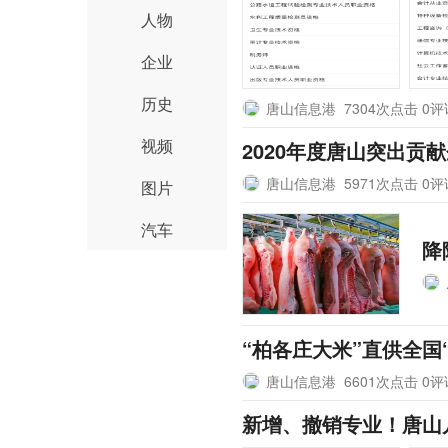
人物
企业
历史
唐山信息港
7304次点击 0
视频
2020年度唐山突出
唐山信息港
5971次点击 0
图片
汽车
降
“柏各庄大米”直供全国
唐山信息港
6601次点击 0
新增、撤销专业！唐山