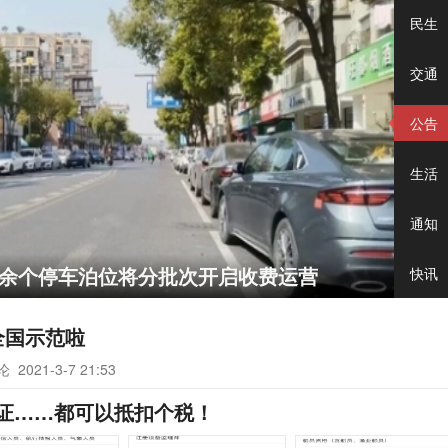
民生
交通
公告
生活
通知
千余个停车泊位将分批次开启收费运营
快讯
全国示范啦
评论
2021-3-7 21:53
证……都可以抵扣个税！