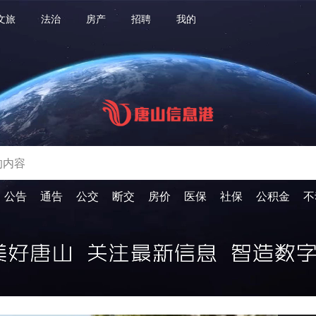
文旅
法治
房产
招聘
我的
公告
通告
公交
断交
房价
医保
社保
公积金
不