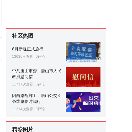
社区热图
8月新规正式施行
13635次查看
0评论
中共唐山市委、唐山市人民
政府慰问信
11717次查看
0评论
因两路断施工，唐山公交3
条线路临时绕行
11314次查看
0评论
精彩图片