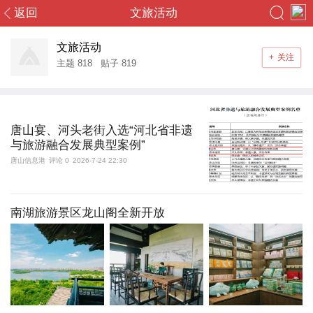
返回
文旅活动
您好，游客！
终于等到你
文旅活动
+
关注
登录
注册
主题
818
贴子
819
首页
唐山宴、河头老街入选“河北省非遗
社区
与旅游融合发展典型案例”
唐山信息港
评论 0
2026-7-24 22:30
头条
导读
南湖旅游景区龙山阁全新开放
消息
群组
搜索