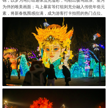
锦；以梦为马灯组通体流光溢彩，勾勒出骏马踏浪、星河
为伴的唯美画面；马上暴富等灯组则充分融入传统年俗元
素，将新春氛围感拉满，成为游客打卡拍照的热门点位。