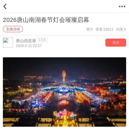
12
2026唐山南湖春节灯会璀璨启幕
文旅活动
赞:0
查看:18011
回复:0
LV.8
唐山信息港
关注
2026-2-11 22:57