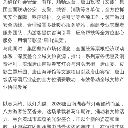
为确保灯会安全、有序、顺畅运营，唐山投控（文旅）集
团全面联动公安、交警、城管、消防等各单位，全方位抓
实安全保障、秩序维护、交通引导等各项工作，筑牢游园
安全防线。合理设置多处暖心服务驿站，组建专业志愿者
服务团队，为游客提供咨询引导、应急帮扶等全方位贴心
服务，用细节彰显“唐山温度”。
与此同时，集团坚持市场化理念，全面统筹票根经济联动
体系，深度整合全域文旅资源，推出一系列票务优惠及消
费福利，实现唐山南湖春节灯会与河头老街、唐山宴、皮
影主题乐园、唐山海洋馆等文旅项目以及唐山宾馆、唐山
饭店等酒店业态的全方位消费联动，有效带动全域文旅产
业协同发展
以春为约、以灯为媒。2026唐山南湖春节灯会如约而至，
八方游客纷至沓来。这场承载着马年期许、涌动着文旅活
力、融合着城市底蕴的光影盛会，正以全新的姿态和面
貌，让游客在团圆相聚中感受浓浓的年味儿，在沉浸式体