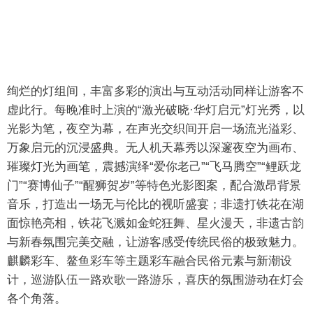
绚烂的灯组间，丰富多彩的演出与互动活动同样让游客不
虚此行。每晚准时上演的“激光破晓·华灯启元”灯光秀，以
光影为笔，夜空为幕，在声光交织间开启一场流光溢彩、
万象启元的沉浸盛典。无人机天幕秀以深邃夜空为画布、
璀璨灯光为画笔，震撼演绎“爱你老己”“飞马腾空”“鲤跃龙
门”“赛博仙子”“醒狮贺岁”等特色光影图案，配合激昂背景
音乐，打造出一场无与伦比的视听盛宴；非遗打铁花在湖
面惊艳亮相，铁花飞溅如金蛇狂舞、星火漫天，非遗古韵
与新春氛围完美交融，让游客感受传统民俗的极致魅力。
麒麟彩车、鳌鱼彩车等主题彩车融合民俗元素与新潮设
计，巡游队伍一路欢歌一路游乐，喜庆的氛围游动在灯会
各个角落。