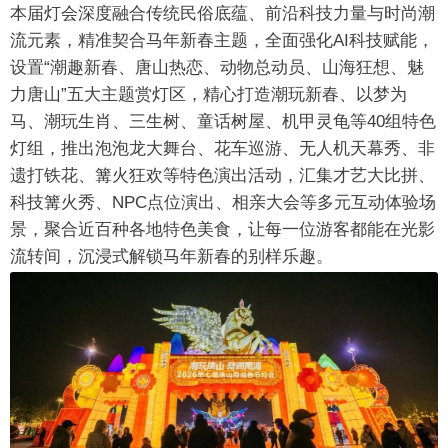
本届灯会深度融合传统民俗底蕴、前沿科技力量与时尚潮
流元素，精准契合马年新春主题，全面强化AI科技赋能，
设置“潮趣新春、唐山热恋、动物总动员、山海狂想、魅
力唐山”五大主题赏灯区，精心打造潮玩新春、以梦为
马、潮玩生肖、三生树、童话树屋、机甲灵龟等40组特色
灯组，推出泡泡龙大舞台、花车巡游、无人机天幕秀、非
遗打铁花、篝火狂欢等特色演出活动，汇集才艺大比拼、
科技篝火秀、NPC点位演出、相亲大会等多元互动体验场
景，聚合近百种各地特色美食，让每一位游客都能在光影
流转间，沉浸式解锁马年新春的别样乐趣。