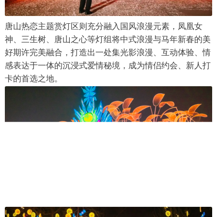
唐山热恋主题赏灯区则充分融入国风浪漫元素，凤凰女
神、三生树、唐山之心等灯组将中式浪漫与马年新春的美
好期许完美融合，打造出一处集光影浪漫、互动体验、情
感表达于一体的沉浸式爱情秘境，成为情侣约会、新人打
卡的首选之地。