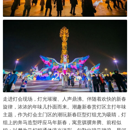
走进灯会现场，灯光璀璨、人声鼎沸。伴随着欢快的新春
旋律，浓浓的年味儿扑面而来。潮趣新春赏灯区主打年味
主题，作为灯会主门区的潮玩新春巨型灯组尤为吸睛，灯
组上的奔马造型呼应马年新春，寓意骐骥奔腾、前程似