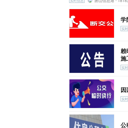
唐山信息港 ⋅
1818
实时信息
学
实
赖
施
实
因
实
公