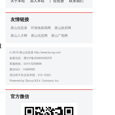
关于本站
加入本站
广告投放
联系我们
友情链接
唐山信息港
环渤海新闻网
唐山政府网
唐山人才网
唐山信息网
唐山广电网
道
© 2019 唐山信息港 http://www.tsxxg.com
备案信息：
冀ICP备2026004523号
客服热线：0315-5259898
微信QQ：14369595
违法和不良信息举报：010-12321
Powered by
Discuz!
X3.4
Comsenz Inc.
官方微信