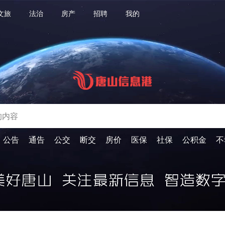
文旅
法治
房产
招聘
我的
公告
通告
公交
断交
房价
医保
社保
公积金
不