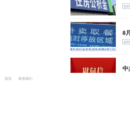
实
8
实
中
关
首页
联系我们
关
工
实