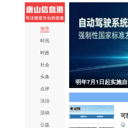
推荐
时讯
时政
社会
头条
明年7月1日起实施
唐山首批18条道路
点评
法治
活动
可
公益