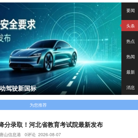
要闻
头条
热点
热闻
最新
自动驾驶新国标
千余个停车泊位将分批次开启收费运营
消息
为您推荐
降分录取！河北省教育考试院最新发布
唐山信息港
0评论
2026-08-07