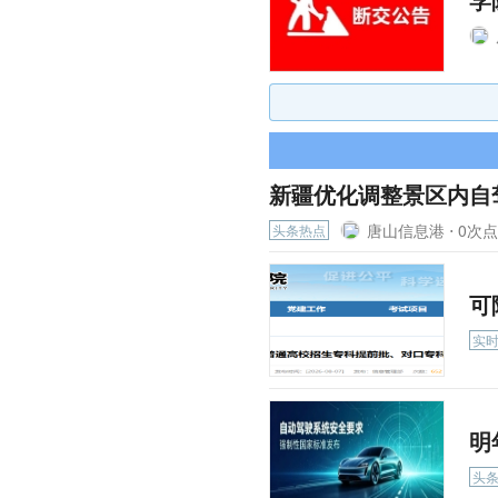
新疆优化调整景区内自
唐山信息港 ⋅
0次点击
头条热点
可
实
明
头