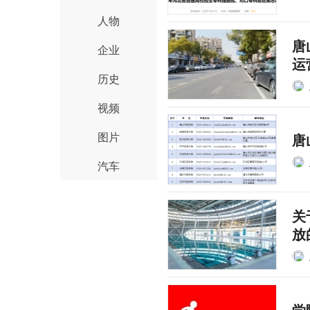
人物
唐
企业
运
历史
视频
图片
唐
汽车
关
放
学