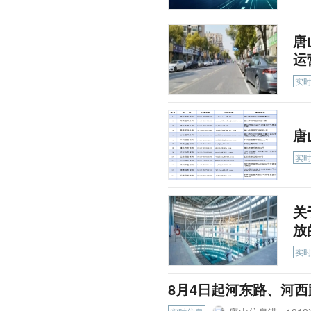
唐
运
实
唐
实
关
放
实
8月4日起河东路、河