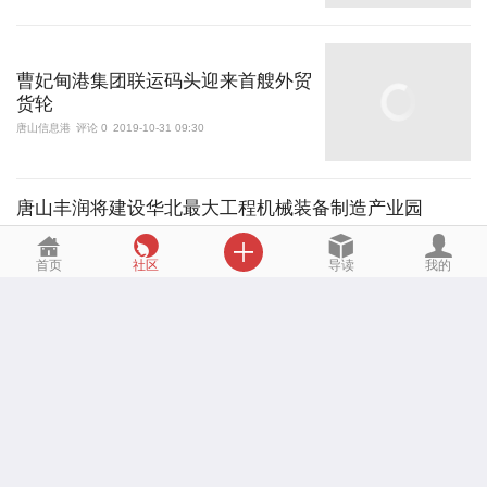
曹妃甸港集团联运码头迎来首艘外贸
货轮
唐山信息港
评论 0
2019-10-31 09:30
唐山丰润将建设华北最大工程机械装备制造产业园
唐山信息港
评论 0
2019-10-21 10:00

首页
社区
导读
我的
唐山民营经济：走在转变发展方式前列!
唐山信息港
评论 0
2019-10-8 10:45
我市5家企业上榜全国专精特新“小巨人”
唐山信息港
评论 0
2019-9-15 10:15
今年中秋节降雨+降温，赏月将影响
唐山信息港
评论 0
2019-9-12 01:38