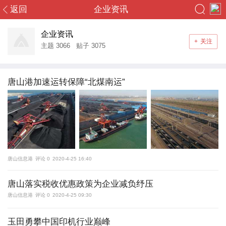
返回
企业资讯
您好，游客！
终于等到你
企业资讯
+
关注
登录
注册
主题
3066
贴子
3075
首页
唐山港加速运转保障“北煤南运”
社区
头条
导读
唐山信息港
评论 0
2020-4-25 16:40
消息
唐山落实税收优惠政策为企业减负纾压
唐山信息港
评论 0
2020-4-25 09:30
群组
搜索
玉田勇攀中国印机行业巅峰