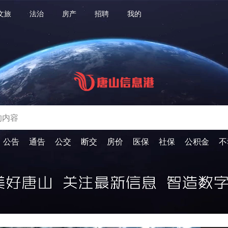
文旅
法治
房产
招聘
我的
公告
通告
公交
断交
房价
医保
社保
公积金
不