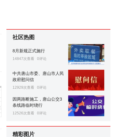
社区热图
8月新规正式施行
14847次查看
0评论
中共唐山市委、唐山市人民
政府慰问信
12929次查看
0评论
因两路断施工，唐山公交3
条线路临时绕行
12526次查看
0评论
精彩图片