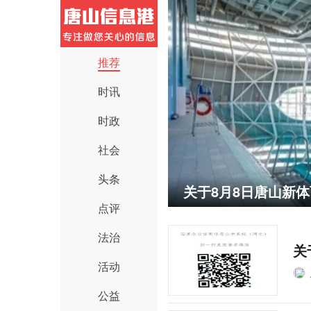
推荐
时讯
时政
社会
头条
关于8月8日唐山新
点评
法治
关
活动
公益