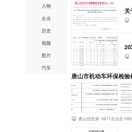
人物
关
企业
历史
视频
2
图片
汽车
唐山市机动车环保检验
唐山信息港
5671次点击 0