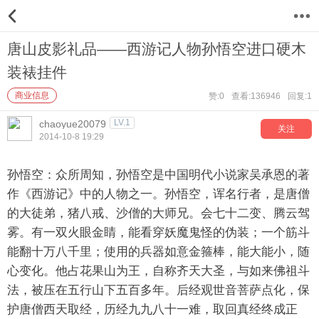
8
唐山皮影礼品——西游记人物孙悟空进口硬木
装裱挂件
商业信息
赞:0
查看:136946
回复:1
LV.1
chaoyue20079
关注
2014-10-8 19:29
孙悟空：众所周知，孙悟空是中国明代小说家吴承恩的著
作《西游记》中的人物之一。孙悟空，诨名行者，是唐僧
的大徒弟，猪八戒、沙僧的大师兄。会七十二变、腾云驾
雾。有一双火眼金睛，能看穿妖魔鬼怪的伪装；一个筋斗
能翻十万八千里；使用的兵器如意金箍棒，能大能小，随
心变化。他占花果山为王，自称齐天大圣，与如来佛祖斗
法，被压在五行山下五百多年。后经观世音菩萨点化，保
护唐僧西天取经，历经九九八十一难，取回真经终成正