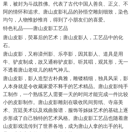
果，被封为斗战胜佛。代表了古代中国人善良、正义、不
阿的情怀和追求。唐山皮影礼品的孙悟空雕刻细致，染色
均匀，人物惟妙惟肖，得到了小朋友们的喜爱。
特色礼品——唐山皮影工艺品
唐山皮影，荧幕后的艺术；唐山皮影人，工艺品中的化
石。
唐山皮影，又称滦州影、乐亭影，因其影人、道具是用
牛、驴皮制成，故又通称驴皮影。听其唱，观其形，无一
不透着唐山老呔儿的精气神儿。
唐山皮影，影人造型古朴典雅，雕镂精细，独具风采，影
人本身就是令收藏家爱不释手的艺术精品。唐山皮影纯手
工制作，一个熟练艺人需要一天的时间才能完成一件比较
小的皮影制作。唐山皮影雕刻在吸收民间剪纸、寺庙美
术、宫廷美术以及戏曲脸谱．服饰等姊妹艺术的基础上逐
步形成了自己独特的艺术风格。唐山皮影工艺品也随着唐
山皮影戏流传到了世界各地，成为唐山人拿的出手的礼