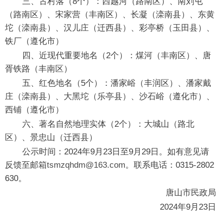
三、古村落（8个）：西越河（路南区）、南刘屯
（路南区）、宋家营（丰南区）、长凝（滦南县）、东黄
坨（滦南县）、汉儿庄（迁西县）、彩亭桥（玉田县）、
铁厂（遵化市）
四、近现代重要地名（2个）：煤河（丰南区）、唐
胥铁路（丰南区）
五、红色地名（5个）：潘家峪（丰润区）、潘家戴
庄（滦南县）、大黑坨（乐亭县）、沙石峪（遵化市）、
西铺（遵化市）
六、著名自然地理实体（2个）：大城山（路北
区）、景忠山（迁西县）
公示时间：2024年9月23日至9月29日。如有意见请
反馈至邮箱
tsmzqhdm@163.com
。联系电话：0315-2802
630。
唐山市民政局
2024年9月23日