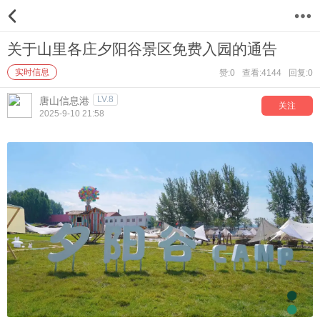
12
关于山里各庄夕阳谷景区免费入园的通告
实时信息
赞:0
查看:4144
回复:0
LV.8
唐山信息港
关注
2025-9-10 21:58