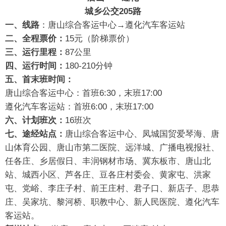
城乡公交205路
一、线路
：唐山综合客运中心→遵化汽车客运站
二、全程票价：
15元（阶梯票价）
三、运行里程：
87公里
四
、运行时间：
180-210分钟
五、首末班时间：
唐山综合客运中心：首班6:30，末班17:00
遵化汽车客运站：首班6:00，末班17:00
六、计划班次：
16班次
七
、途经站点：
唐山综合客运中心、凤城国贸爱琴海、唐
山体育公园、唐山市第二医院、远洋城、广播电视报社、
任各庄、乡居假日、丰润钢材市场、冀东板市、唐山北
站、城西小区、芦各庄、豆各庄村委会、黄家屯、洪家
屯、党峪、李庄子村、前王庄村、君子口、新店子、思恭
庄、吴家坑、黎河桥、职教中心、新人民医院、遵化汽车
客运站。