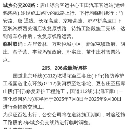
城乡公交202路：
唐山综合客运中心玉田汽车客运站(途经
鸦鸿桥),途经施工路段的线路上行、下行均临时绕行：竹
安路、唐 通线、长深高速、京哈高速、鸦鸿桥高速口下
至鸦鸿桥西美酒店恢复原线路，待施工路段施工完毕，达
到通车条件后，恢复原线路运营。
临时取消：
左岸景林、万邦悦城小区、新军屯镇政府、胡
庄、蛮子营、丰登坞镇政府、朴实庄、苗李庄村售票站
点。
205、206路最新调整
国道北京环线(G112)圪塔坨至豆各庄(下行)预防养护
工程国道北京环线(G112)黎河桥至圪塔坨、豆各庄至压库
山段(下行)修复养护工程施工，国道112线(丰润压库山一
遵化黎河桥段)东半幅于2025年7月8日至2025年9月30日
进行全幅断交施工。
为保证百姓出行，公交公司将在道路施工期间，对途经施
工路段的2条城乡公交线路进行临时调整。