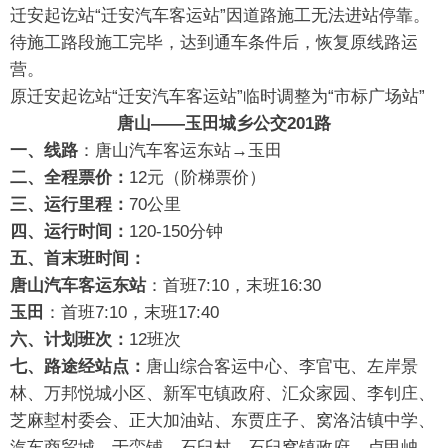
迁安起讫站“迁安汽车客运站”因道路施工无法进站停靠。
待施工路段施工完毕，达到通车条件后，恢复原线路运
营。
原迁安起讫站“迁安汽车客运站”临时调整为“市标广场站”
唐山——玉田
城乡公交201路
一、线路
：唐山汽车客运东站→玉田
二、全程票价：
12元（阶梯票价）
三、运行里程：
70公里
四、运行时间：
120-150分钟
五、首末班时间：
唐山汽车客运东站
：首班7:10，末班16:30
玉田
：首班7:10，末班17:40
六、计划班次：
12班次
七、路途经站点：
唐山综合客运中心、李官屯、左岸景
林、万邦悦城小区、新军屯镇政府、汇众家园、李钊庄、
芝麻堼村委会、正大加油站、东贾庄子、窝洛沽镇中学、
汽车商贸城、于蛮铺、石臼村、石臼窝镇政府、卢甲岫、