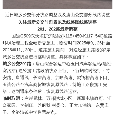
近日城乡公交部分线路调整以及唐山公交部分线路调整
关注最新公交时刻表以及线路图线路调整
201、202路最新调整
国道G509东欢坨矿沉陷段(K115+450-K117+540)道路
环境治理工程全幅断交施工，断交时间2025年9月26日至
2025年11月30日。道路施工期间，对途经施工路段的2条
城乡公交线路进行临时调整。具体事宜如下：
城
乡公交201路：
唐山综合客运中心玉田汽车客运站(途经
窝洛沽),途经施工路段的线路上行、下行均临时绕行：竹
安路、唐通线、长深高速、京哈高速、鸦鸿桥高速下口、
玉滨公路至汽车商贸城恢复原线路，待施工路段施工完
毕，达到通车条件后，恢复原线路运营。
临时取消：
左岸景林、万邦悦城小区、新军屯镇政府、汇
众家园、李钊庄、芝麻堼 村委会、正大加油站、东贾庄
子、窝洛沽镇中学售票站点。