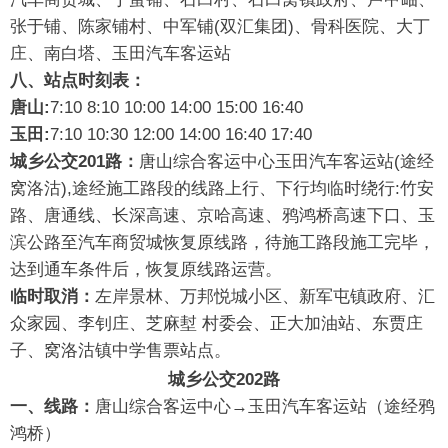
张于铺、陈家铺村、中军铺(双汇集团)、骨科医院、大丁
庄、南白塔、玉田汽车客运站
八、站点时刻表：
唐山:
7:10 8:10 10:00 14:00 15:00 16:40
玉田:
7:10 10:30 12:00 14:00 16:40 17:40
城
乡公交201路：
唐山综合客运中心玉田汽车客运站(途经
窝洛沽),途经施工路段的线路上行、下行均临时绕行:竹安
路、唐通线、长深高速、京哈高速、鸦鸿桥高速下口、玉
滨公路至汽车商贸城恢复原线路，待施工路段施工完毕，
达到通车条件后，恢复原线路运营。
临时取消：
左岸景林、万邦悦城小区、新军屯镇政府、汇
众家园、李钊庄、芝麻堼 村委会、正大加油站、东贾庄
子、窝洛沽镇中学售票站点。
城乡公交202路
一、线路：
唐山综合客运中心→玉田汽车客运站（途经鸦
鸿桥）