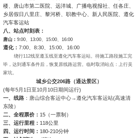
楼、唐山市第二医院、远洋城、广播电视报社、任各庄、
乡居假日八里庄、黎河桥、职教中心、新人民医院、遵化
汽车客运站
八、站点时刻表：
唐山：
9:00、13:00、15:00、16:00
遵
化：
7:00、8:30、15:00、16:00
绕行112线至遵玉线至遵化汽车客运站。
待施工路段施工完
毕，达到通车条件后，恢复原线路运营。
临时取消站点：上行吴
家坑。
城乡公交206路（通达景区）
(每年5月1日至10月10日期间运行)
一、线路
：唐山综合客运中心→遵化汽车客运站(高速清
东陵）
二、全程票价：
15（一票制）
三、运行里程：
118公里
四
、运行时间：
180-210分钟