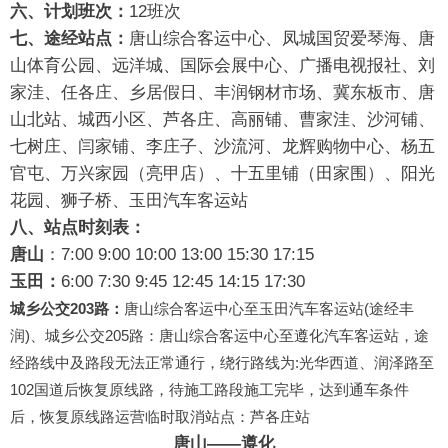
六、计划班次：
12班次
七、途经站点：
唐山综合客运中心、凤城国贸爱琴海、唐
山体育公园、远洋城、国际会展中心、广播电视报社、刘
家洼、任各庄、乡居假日、丰润钢材市场、冀东板市、唐
山北站、城西小区、芦各庄、高丽铺、曹家洼、沙河铺、
七树庄、闫家铺、李庄子、沙流河、龙辉购物中心、杨五
官屯、万兴家园（亮甲店）、十五里铺（田家围）、阳光
花园、狮子桥、玉田汽车客运站
八、站点时刻表：
唐山
：7:00 9:00 10:00 13:00 15:30 17:15
玉田：
6:00 7:30 9:45 12:45 14:15 17:30
城乡公交203路：
唐山综合客运中心至玉田汽车客运站(途经丰
润)、城乡公交205路：唐山综合客运中心至遵化汽车客运站，途
经路线中及路段无法正常通行，绕行路线为:光华西道、润泽路至
102国道后恢复原线路，待施工路段施工完毕，达到通车条件
后，恢复原线路运营
临时取消站点：芦各庄站
唐山——遵化