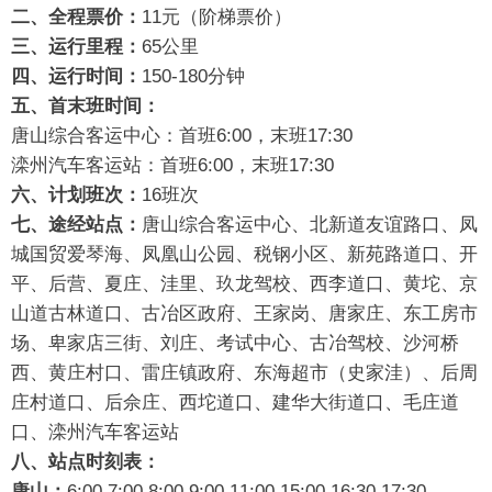
二、全程票价：
11元（阶梯票价）
三、运行里程：
65公里
四、运行时间：
150-180分钟
五、首末班时间：
唐山综合客运中心：首班6:00，末班17:30
滦州汽车客运站：首班6:00，末班17:30
六、计划班次：
16班次
七、途经站点：
唐山综合客运中心、北新道友谊路口、凤
城国贸爱琴海、凤凰山公园、税钢小区、新苑路道口、开
平、后营、夏庄、洼里、玖龙驾校、西李道口、黄坨、京
山道古林道口、古冶区政府、王家岗、唐家庄、东工房市
场、卑家店三街、刘庄、考试中心、古冶驾校、沙河桥
西、黄庄村口、雷庄镇政府、东海超市（史家洼）、后周
庄村道口、后佘庄、西坨道口、建华大街道口、毛庄道
口、滦州汽车客运站
八、站点时刻表：
唐山：
6:00 7:00 8:00 9:00 11:00 15:00 16:30 17:30