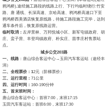
鸦鸿桥),途经施工路段的线路上行、下行均临时绕行:竹安
路、唐 通线、长深高速、京哈高速、鸦鸿桥高速口下至
鸦鸿桥西美酒店恢复原线路，待施工路段施工完毕，达到
通车条件后，恢复原线路运营。
临时取消：
左岸景林、万邦悦城小区、新军屯镇政府、胡
庄、蛮子营、丰登坞镇政府、朴实庄、苗李庄村售票站
点。
城乡公交203路
一、线路
：唐山综合客运中心→玉田汽车客运站（途经丰
润）
二、全程票价：1
2元（阶梯票价）
三、运行里程：
71公里
四、运行时间：
160-190分钟
五、首末班时间：
唐山综合客运中心：首班7:00，末班17:15
玉田汽车客运站：首班6:00，末班17:30