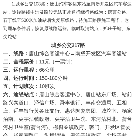
1.城乡公交108路：唐山汽车客运东站至南堡开发区汽车客运
站，途经路线中涉及路段无法正常通行
绕行路线为：唐曹公路、
石丁线至500米加油站后恢复原线路，待施工路段施工完毕，达
到通车条件后，恢复原线路运营。
临时取消站点：郑庄子站、东
尖坨站
城乡公交217路
一、线路：
唐山综合客运中心→南堡开发区汽车客运站
二、全程票价：
11元（一票制）
三、运行里程：
66公里
四、运行时间：
150-180分钟
五、计划班次：
10班次
六、途经站点：
唐山综合客运中心、唐山站东广场、站前
路兴泰道口、泽信广场、舜丰银行、丰南交通局、五相
庄、舜丰银行黄各庄支行、惠达陶瓷集团、城坨南、杨家
泊南、尖字沽镇政府、尖字沽卫生院、东河沽村北、蒲台
河村卫生室(蒲台河)、柳树圈镇政府、戟门、开发区管委
会、毕家圈路口、纵横钢铁、黑沿子镇政府、尖坨子村