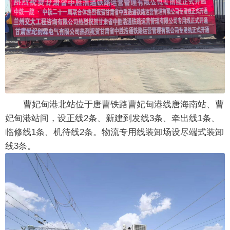
曹妃甸港北站位于唐曹铁路曹妃甸港线唐海南站、曹
妃甸港站间，设正线2条、新建到发线3条、牵出线1条、
临修线1条、机待线2条。物流专用线装卸场设尽端式装卸
线3条。