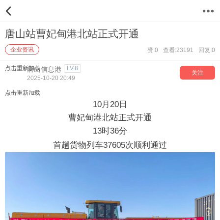
12
唐山站曹妃甸港北站正式开通
企业资讯
赞:0
查看:23191
回复:0
点击重新加载
LV.8
唐山信息港
关注
2025-10-20 20:49
点击重新加载
10月20日
曹妃甸港北站正式开通
13时36分
首趟货物列车37605次顺利通过