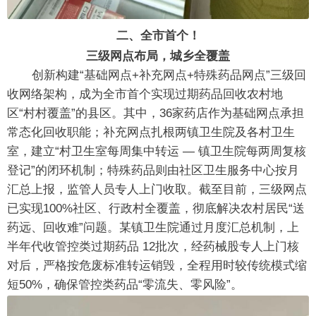
二、全市首个！
三级网点布局，城乡全覆盖
创新构建“基础网点+补充网点+特殊药品网点”三级回
收网络架构，成为全市首个实现过期药品回收农村地
区“村村覆盖”的县区。其中，36家药店作为基础网点承担
常态化回收职能；补充网点扎根两镇卫生院及各村卫生
室，建立“村卫生室每周集中转运 — 镇卫生院每两周复核
登记”的闭环机制；特殊药品则由社区卫生服务中心按月
汇总上报，监管人员专人上门收取。截至目前，三级网点
已实现100%社区、行政村全覆盖，彻底解决农村居民“送
药远、回收难”问题。某镇卫生院通过月度汇总机制，上
半年代收管控类过期药品 12批次，经药械股专人上门核
对后，严格按危废标准转运销毁，全程用时较传统模式缩
短50%，确保管控类药品“零流失、零风险”。