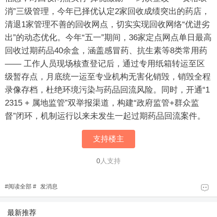
消”三级管理，今年已择优认定2家回收成绩突出的药店，
清退1家管理不善的回收网点，切实实现回收网络“优进劣
出”的动态优化。今年“五一”期间，36家定点网点单日最高
回收过期药品40余盒，涵盖感冒药、抗生素等8类常用药
—— 工作人员现场核查登记后，通过专用纸箱转运至区
级暂存点，月底统一运至专业机构无害化销毁，销毁全程
录像存档，杜绝环境污染与药品回流风险。同时，开通“1
2315 + 属地监管”双举报渠道，构建“政府监管+群众监
督”闭环，机制运行以来未发生一起过期药品回流案件。
支持楼主
0
人支持
#
阅读全部
#
发消息
最新推荐