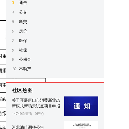
3
通告
4
公交
5
断交
6
房价
7
医保
8
社保
9
公积金
10
不动产
社区热图
关于开展唐山市消费新业态
新模式新场景试点项目申报
14749次查看
0评论
河北油价调整公告