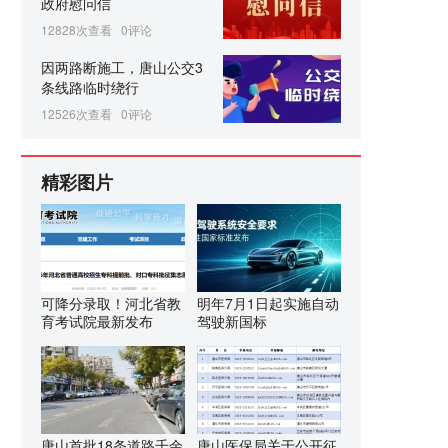
政府慰问信
12828次查看
0评论
因两路断施工，唐山公交3
条线路临时绕行
12526次查看
0评论
精彩图片
可降分录取！河北省教
明年7月1日起实施自动
育考试院最新发布
驾驶新国标
唐山首批18条道路千余
唐山医保局关于公开征