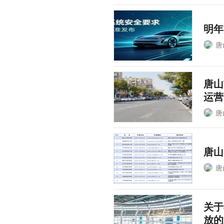
明年
唐
唐山
运营
唐
唐山
唐
关于
放的