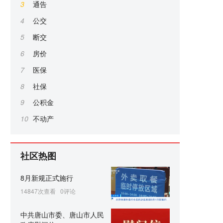
3
通告
4
公交
5
断交
6
房价
7
医保
8
社保
9
公积金
10
不动产
社区热图
8月新规正式施行
14847次查看
0评论
中共唐山市委、唐山市人民