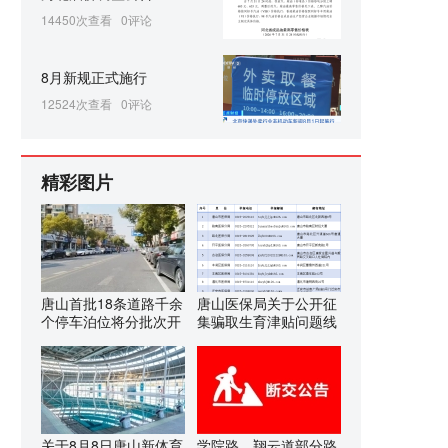
14450次查看
0评论
8月新规正式施行
12524次查看
0评论
精彩图片
唐山首批18条道路千余
唐山医保局关于公开征
个停车泊位将分批次开
集骗取生育津贴问题线
关于8月8日唐山新体育
学院路、翔云道部分路