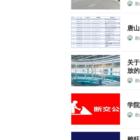
唐
唐山
唐
关于
放的
唐
学院
唐
赖旺