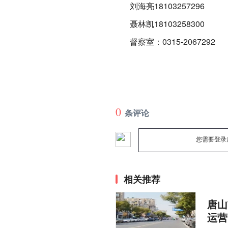
刘海亮18103257296
聂林凯18103258300
督察室：0315-2067292
0
条评论
您需要登录
相关推荐
唐山
运营