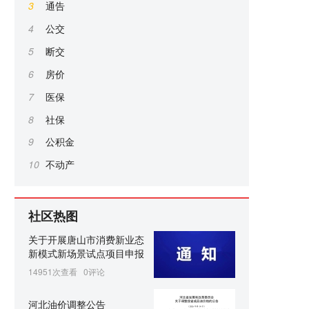
3
通告
4
公交
5
断交
6
房价
7
医保
8
社保
9
公积金
10
不动产
社区热图
关于开展唐山市消费新业态
新模式新场景试点项目申报
14951次查看
0评论
河北油价调整公告