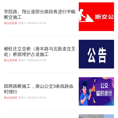
学院路、翔云道部分路段将进行半幅
断交施工
唐山信息港
评论 0
2026-8-3 22:31
赖旺庄立交桥（唐丰路与北新道交叉
处）桥面维护占道施工
唐山信息港
评论 0
2026-8-3 22:26
因两路断施工，唐山公交3条线路临
时绕行
唐山信息港
评论 0
2026-8-2 22:41